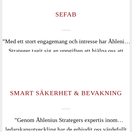
uppfattas som ledare på Opening.”
2023.
SEFAB
”Med ett stort engagemang och intresse har Åhlenius
Strateger tagit sig an uppgiften att hjälpa oss att
utveckla vårt ledningsgruppsarbete i SEFAB.
Stöttande, förklarande, frågande och drivande i
process och upplägg. Vårt arbetssätt kommer att från
nu att vara mer strukturerat för oss som medlemmar
SMART SÄKERHET & BEVAKNING
vilket kommer att vara en bra grund för en
kommande framtid. Lars och Anette har ett
gemensamt intresse samt olika egenskaper som är
”Genom Åhlenius Strategers expertis inom
bra för oss som grupp.”
ledarskapsutveckling har de erbjudit oss värdefullt