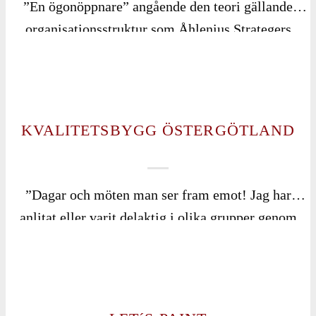
”En ögonöppnare” angående den teori gällande
organisationsstruktur som Åhlenius Strategers
konsulter presenterade.
KVALITETSBYGG ÖSTERGÖTLAND
”Dagar och möten man ser fram emot! Jag har
anlitat eller varit delaktig i olika grupper genom
åren hos Åhlenius Strateger. Allt från ledningsgrupp
till ledarskapsutveckling, alltid lika trevligt. Det har
varit väldigt lärorikt och inspirerande, så när man
har lämnat dessa så har man varit full med energi