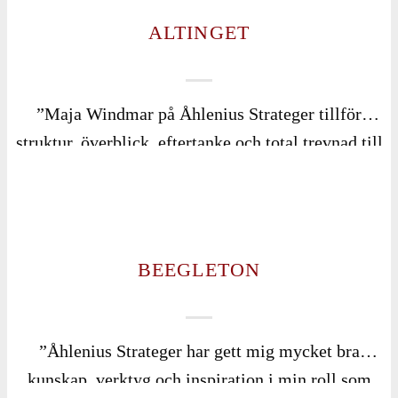
ALTINGET
”Maja Windmar på Åhlenius Strateger tillför
struktur, överblick, eftertanke och total trevnad till
varje projekt. En trygg och proffsig ledstång att hålla
i!”
BEEGLETON
”Åhlenius Strateger har gett mig mycket bra
kunskap, verktyg och inspiration i min roll som