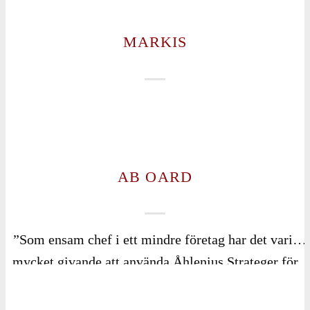
MARKIS
AB OARD
”Som ensam chef i ett mindre företag har det varit
mycket givande att använda Åhlenius Strateger för
samtal och rådgivning. Det har gett mig nya insikter
och hjälp, precis som att ha en kollega att bolla med