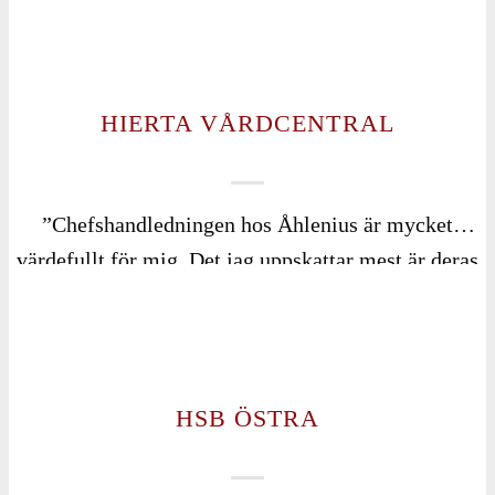
pålästa. Åhlenius Strateger lyckas starta
diskussioner till alla olika ämnen även om det var
svåra ämnen. Lokalen vi har suttit i har varit bra,
inte för stor och inte för liten, en trygg plats att
HIERTA VÅRDCENTRAL
snacka på. Ett bra forum att skapa nya kontakter, lära
sig något nytt och utveckla befintliga kunskaper.”
”Chefshandledningen hos Åhlenius är mycket
värdefullt för mig. Det jag uppskattar mest är deras
engagemang, värme och proffsiga sätt att möta mig
som hel människa – inte bara som chef. Anette har
en fantastisk förmåga att se mig, förstå var jag
befinner mig och samtidigt utmana mig att växa.
HSB ÖSTRA
Hon pushar mig att bli mitt bästa jag som ledare,
med både omtanke och skärpa. I samtalen känner jag