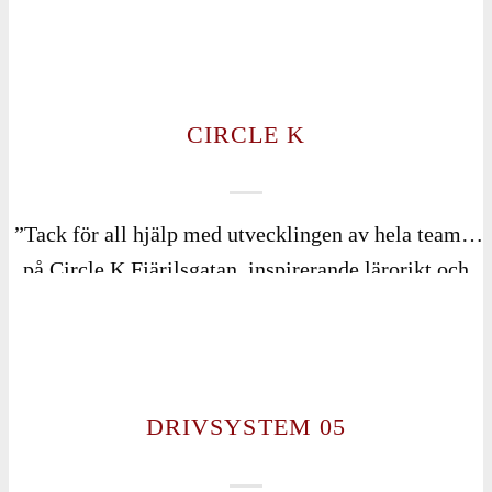
företagsledare. Viktig teori som varvas bra
erfarenhetsutbyte och trevlig stämning passade mig
väldigt bra. Jag rekommenderar Åhlenius Strateger
för alla som vill växa i sin ledarroll och utvecklas
CIRCLE K
som människa.”
”Tack för all hjälp med utvecklingen av hela teamet
på Circle K Fjärilsgatan, inspirerande lärorikt och
roligt, å tack för alla givande samtal längs vägen,
alltid lika inspirerande att prata ledarskap med er.”
DRIVSYSTEM 05