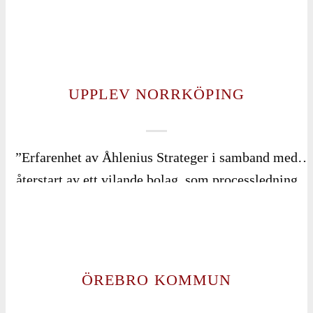
stöd i ledarskapsfrågor, vilket har haft en positiv
inverkan på vår verksamhet. De anpassar sina råd på
individnivå, vilket betyder att de tar hänsyn till varje
unik situation och behov, i stället för att tillämpa en
UPPLEV NORRKÖPING
’one-size-fits-all’-approach. Deras förmåga att
samla in och reflektera över insikter från olika
företags vardag har varit imponerande.
”Erfarenhet av Åhlenius Strateger i samband med
Sammanfattningsvis har vår erfarenhet med
återstart av ett vilande bolag, som processledning
Åhlenius Strateger varit mycket positiv, tack vare
och stöd till styrelse och ledning i framtagande av
deras lyhörda och engagerade tillvägagångssätt
affärs-och utvecklingsplan baserat på ägarens
baserat på en tydlig och god kunskap.”
direktiv. Uppdraget utfördes professionellt med god
kompetens- och erfarenhetsbas i offentlig
ÖREBRO KOMMUN
verksamhet, säker och stabil leverans med ett