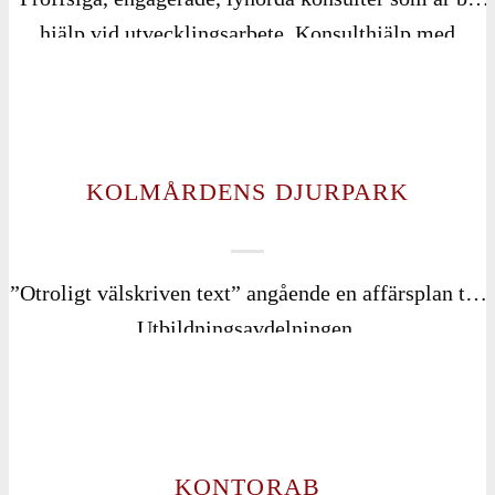
hjälp vid utvecklingsarbete. Konsulthjälp med
vetenskaplig grund, egen erfarenhet, starkt driv och
goda lyssnare.”
KOLMÅRDENS DJURPARK
”Otroligt välskriven text” angående en affärsplan till
Utbildningsavdelningen.
KONTORAB