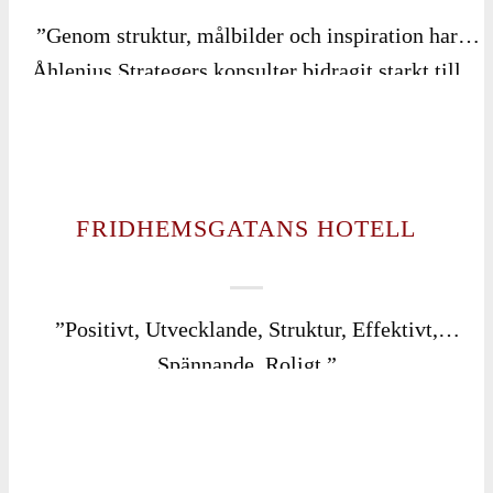
”Genom struktur, målbilder och inspiration har
Åhlenius Strategers konsulter bidragit starkt till
bolagets utveckling och kommande års strategiska
arbete. De har hjälpt oss att på ett tydligt sätt
visualisera våra visioner.”
FRIDHEMSGATANS HOTELL
”Positivt, Utvecklande, Struktur, Effektivt,
Spännande, Roligt.”