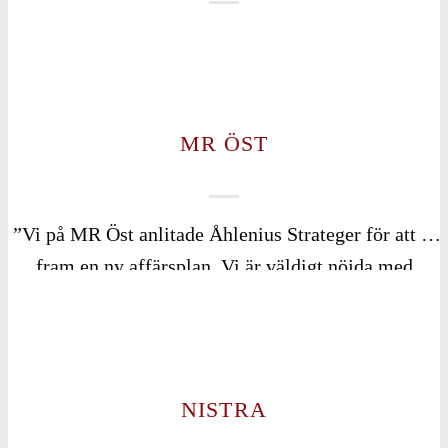
MR ÖST
”Vi på MR Öst anlitade Åhlenius Strateger för att ta
fram en ny affärsplan. Vi är väldigt nöjda med
resultatet där alla hos oss har fått vara med i
processen och tyckt till. Det var ett väldigt bra
upplägg och man fick en välarbetad affärsplan som
alla kan förstå och med tydliga aktiviteter för varje
NISTRA
kvartal. Vi kommer att anlita dem igen!”