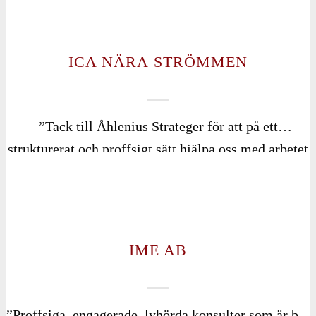
och utvecklande diskussioner. Vi använder också
Åhlenius Strateger till att förstärka och utveckla vår
personal inom ledarskap.”
ICA NÄRA STRÖMMEN
”Tack till Åhlenius Strateger för att på ett
strukturerat och proffsigt sätt hjälpa oss med arbetet
att förankra våra värderingar och sätta ord på dessa.
Genom att jobba vidare med det arbete vi gjort
tillsammans kan vi säkerställa att våra värderingar
lever vidare lång tid framåt.”
IME AB
”Proffsiga, engagerade, lyhörda konsulter som är bra