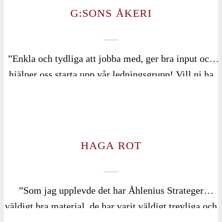
G:SONS ÅKERI
”Enkla och tydliga att jobba med, ger bra input och
hjälper oss starta upp vår ledningsgrupp! Vill ni ha
nya perspektiv och behöver hjälp med en spark i
baken så är Åhlenius Strateger något för Er!”
HAGA ROT
”Som jag upplevde det har Åhlenius Strateger
väldigt bra material, de har varit väldigt trevliga och