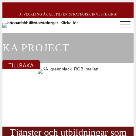
UTVECKLING ÄR ALLTID EN STRATEGISK INVESTERING!
KA PROJECT
TILLBAKA
Tjänster och utbildningar som