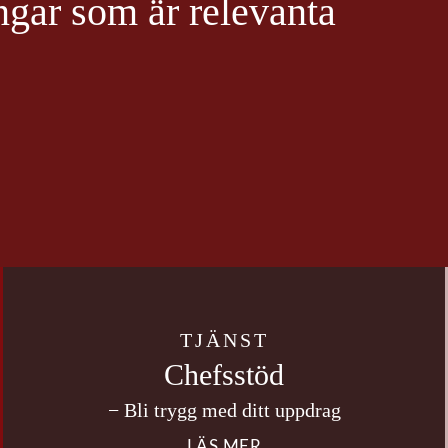
ngar som är relevanta
TJÄNST
Chefsstöd
− Bli trygg med ditt uppdrag
LÄS MER