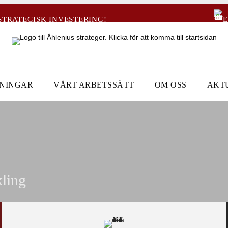
STRATEGISK INVESTERING!
E
DNINGAR
VÅRT ARBETSSÄTT
OM OSS
AKT
kling