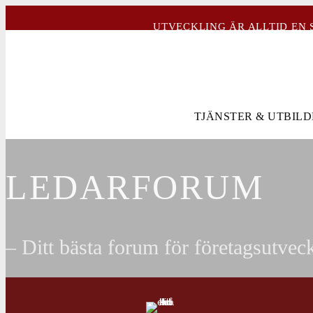
UTVECKLING ÄR ALLTID EN 
TJÄNSTER & UTBIL
LEDARFORUM
– Ditt bästa forum för företagsutvec