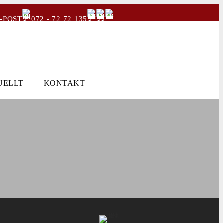
-POST
072 - 72 72 135
UELLT
KONTAKT