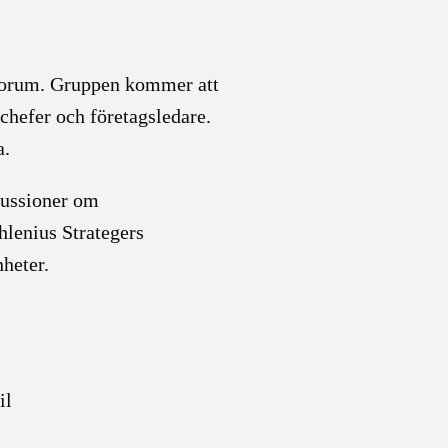
arforum. Gruppen kommer att
 chefer och företagsledare.
a.
kussioner om
hlenius Strategers
nheter.
il