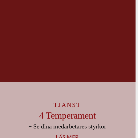
TJÄNST
4 Temperament
− Se dina medarbetares styrkor
LÄS MER