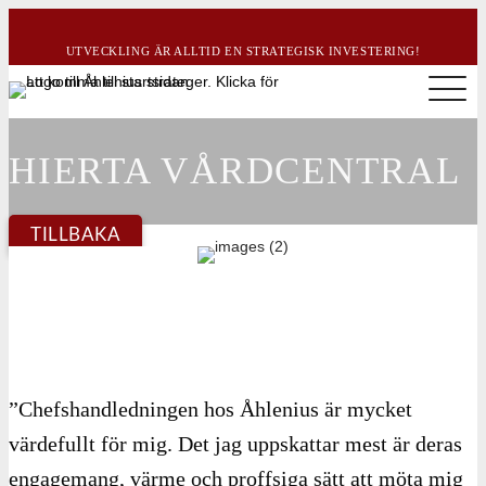
UTVECKLING ÄR ALLTID EN STRATEGISK INVESTERING!
HIERTA VÅRDCENTRAL
TILLBAKA
”Chefshandledningen hos Åhlenius är mycket
värdefullt för mig. Det jag uppskattar mest är deras
engagemang, värme och proffsiga sätt att möta mig