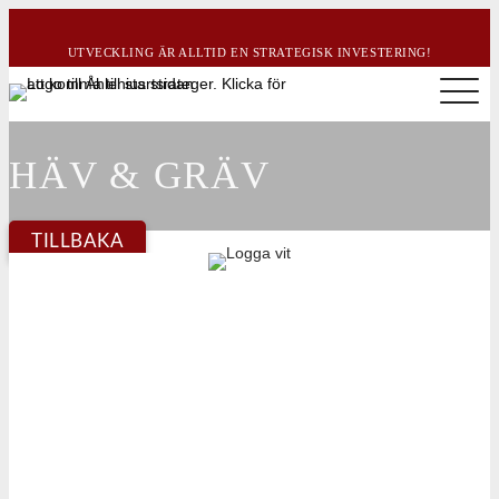
UTVECKLING ÄR ALLTID EN STRATEGISK INVESTERING!
HÄV & GRÄV
TILLBAKA