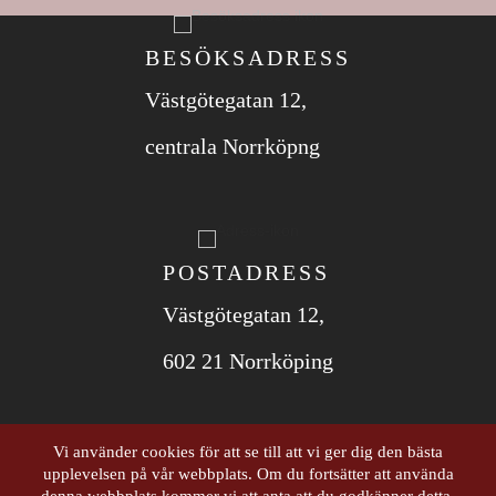
BESÖKSADRESS
Västgötegatan 12,
centrala Norrköpng
POSTADRESS
Västgötegatan 12,
602 21 Norrköping
Vi använder cookies för att se till att vi ger dig den bästa
upplevelsen på vår webbplats. Om du fortsätter att använda
ORGANISATIONS­NUMMER