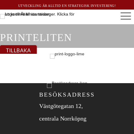
UTVECKLING ÄR ALLTID EN STRATEGISK INVESTERING!
PRINTELITEN
TILLBAKA
BESÖKSADRESS
Västgötegatan 12,
centrala Norrköpng