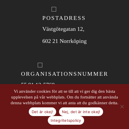
POSTADRESS
Västgötegatan 12,
602 21 Norrköping
ORGANISATIONS­NUMMER
55 91 13-5768
Vi använder cookies för att se till att vi ger dig den bästa
upplevelsen på vår webbplats. Om du fortsätter att använda
© 2026 Dina strategiska företagsutvecklare i
denna webbplats kommer vi att anta att du godkänner detta.
mellansverige. All Rights Reserved.
Det är okej!
Nej, det är inte okej!
Integritetspolicy