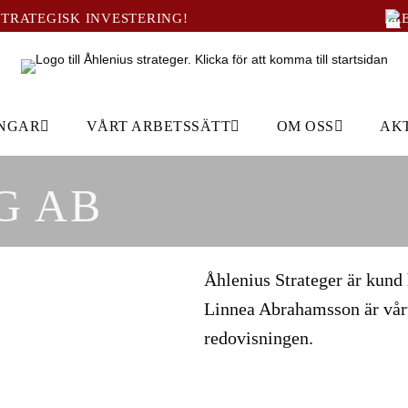
STRATEGISK INVESTERING!
INGAR
VÅRT ARBETSSÄTT
OM OSS
AK
G AB
Åhlenius Strateger är kund
Linnea Abrahamsson är vårt
redovisningen.