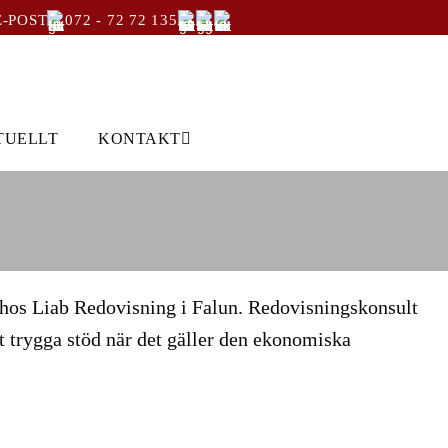
E-POST
072 - 72 72 135
TUELLT
KONTAKT
 hos Liab Redovisning i Falun. Redovisningskonsult
 trygga stöd när det gäller den ekonomiska