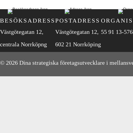
BESÖKSADRESS
POSTADRESS
ORGANIS
Västgötegatan 12,
Västgötegatan 12,
55 91 13-576
centrala Norrköpng
602 21 Norrköping
© 2026 Dina strategiska företagsutvecklare i mellansve