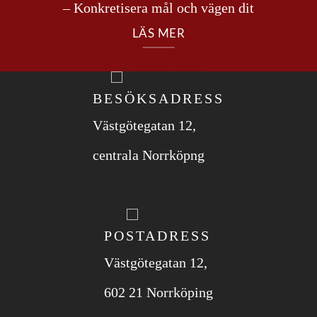
– Konkretisera mål och vägen dit
LÄS MER
BESÖKSADRESS
Västgötegatan 12,
centrala Norrköpng
POSTADRESS
Västgötegatan 12,
602 21 Norrköping