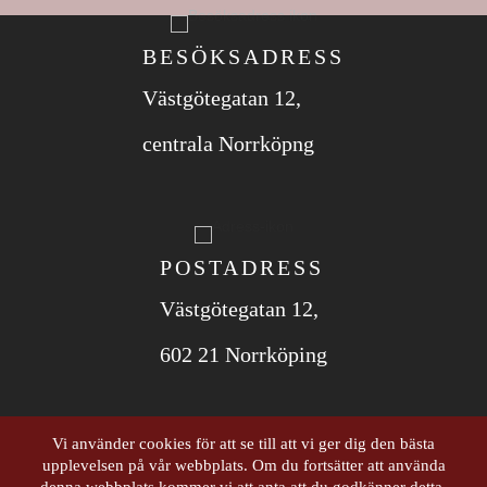
BESÖKSADRESS
Västgötegatan 12,
centrala Norrköpng
POSTADRESS
Västgötegatan 12,
602 21 Norrköping
Vi använder cookies för att se till att vi ger dig den bästa
upplevelsen på vår webbplats. Om du fortsätter att använda
ORGANISATIONS­NUMMER