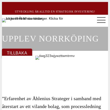
UTVECKLING ÄR ALLTID EN STRATEGISK INVESTERING!
UPPLEV NORRKÖPING
TILLBAKA
”Erfarenhet av Åhlenius Strateger i samband med
återstart av ett vilande bolag, som processledning