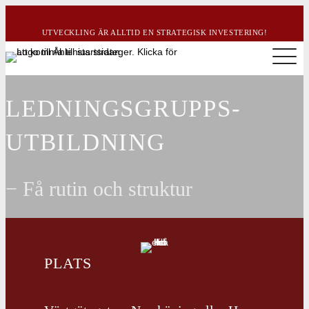
UTVECKLING ÄR ALLTID EN STRATEGISK INVESTERING!
LEDNINGSGRUPPS­
UTBILDNING
− Få rutin och struktur
PLATS