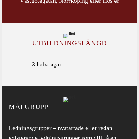
Västgötegatan, Norrköping eller Hos er
UTBILDNINGS­­LÄNGD
3 halvdagar
MÅLGRUPP
Ledningsgrupper – nystartade eller redan
existerande ledningsgrupper som vill få en