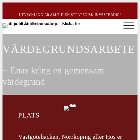
UTVECKLING ÄR ALLTID EN STRATEGISK INVESTERING!
VÄRDEGRUNDSARBETE
− Enas kring en gemensam
värdegrund
PLATS
Västgötebacken, Norrköping eller Hos er