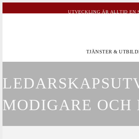
UTVECKLING ÄR ALLTID EN 
TJÄNSTER & UTBIL
LEDARSKAPSUTV
MODIGARE OCH 