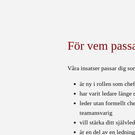
För vem passa
Våra insatser passar dig so
är ny i rollen som chef
har varit ledare länge 
leder utan formellt ch
teamansvarig
vill stärka ditt självle
är en del av en lednin