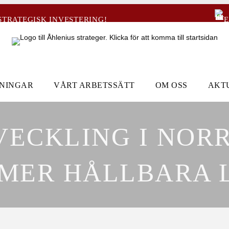
STRATEGISK INVESTERING!
E
DNINGAR
VÅRT ARBETSSÄTT
OM OSS
AKT
ECKLING I NORR
MER HÅLLBARA 