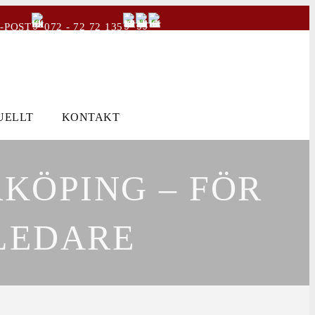
-POST
072 - 72 72 135
UELLT
KONTAKT
KÖPING – FÖR
LEDARE