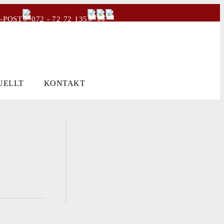
-POST
072 - 72 72 135
UELLT
KONTAKT