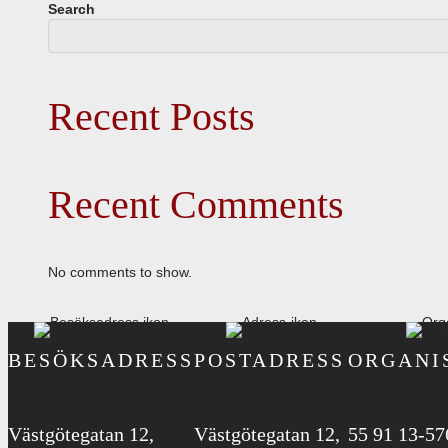
Search
Recent Posts
Recent Comments
No comments to show.
BESÖKSADRESS
POSTADRESS
ORGANI
Västgötegatan 12,
Västgötegatan 12,
55 91 13-57