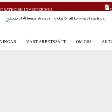
STRATEGISK INVESTERING!
E
DNINGAR
VÅRT ARBETSSÄTT
OM OSS
AKT