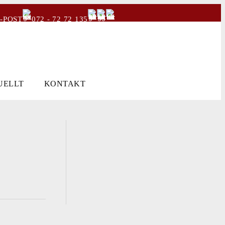
-POST
072 - 72 72 135
UELLT
KONTAKT