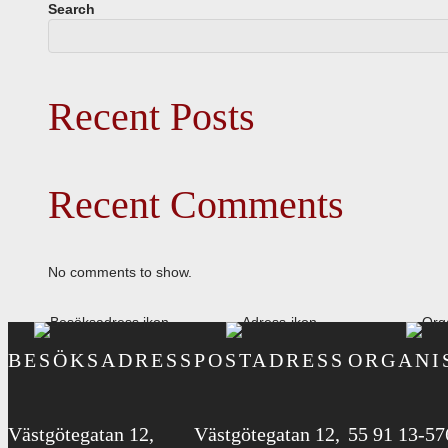
Search
Recent Posts
Recent Comments
No comments to show.
BESÖKSADRESS
POSTADRESS
ORGANI
Västgötegatan 12,
Västgötegatan 12,
55 91 13-57