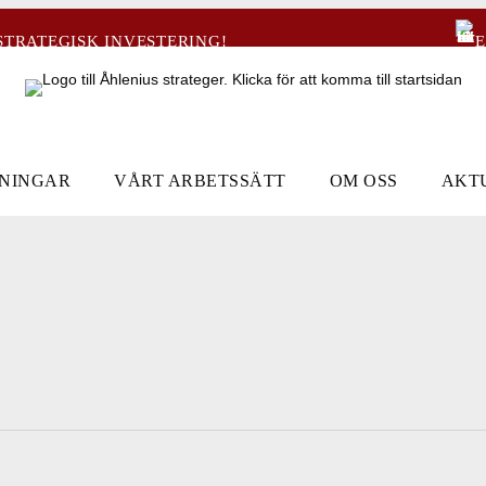
STRATEGISK INVESTERING!
E
DNINGAR
VÅRT ARBETSSÄTT
OM OSS
AKT