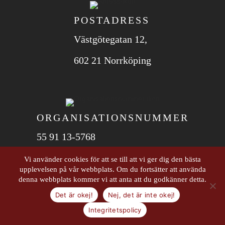
POSTADRESS
Västgötegatan 12,
602 21 Norrköping
ORGANISATIONS­NUMMER
55 91 13-5768
Vi använder cookies för att se till att vi ger dig den bästa
© 2026 Dina strategiska företagsutvecklare i
upplevelsen på vår webbplats. Om du fortsätter att använda
denna webbplats kommer vi att anta att du godkänner detta.
mellansverige. All Rights Reserved.
Det är okej!
Nej, det är inte okej!
Integritetspolicy