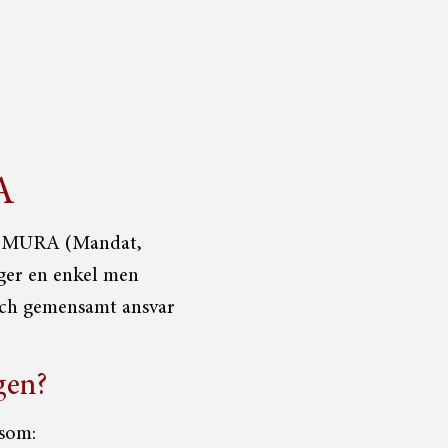
A
od MURA (Mandat,
ger en enkel men
 och gemensamt ansvar
gen?
 som: