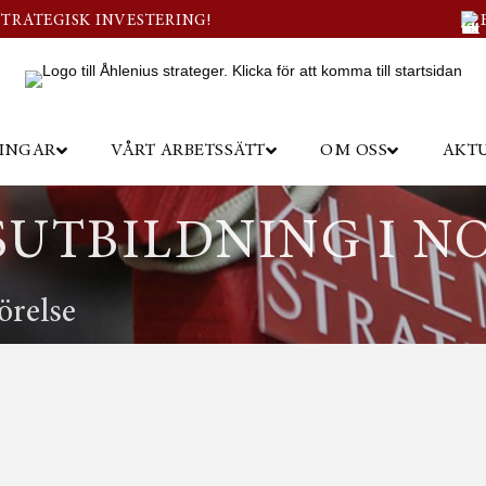
STRATEGISK INVESTERING!
NINGAR
VÅRT ARBETSSÄTT
OM OSS
AKTU
UTBILDNING I N
örelse