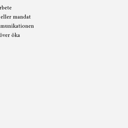
arbete
 eller mandat
ommunikationen
höver öka