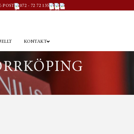
E-POST
072 - 72 72 135
ELLT
KONTAKT
ORRKÖPING